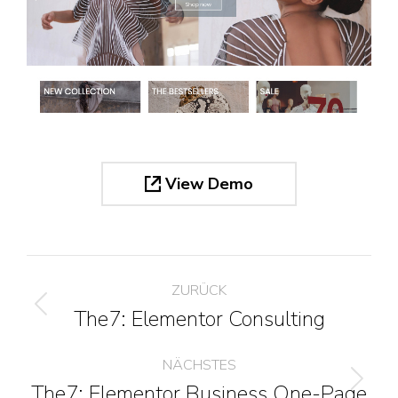
View Demo
Project
ZURÜCK
navigation
The7: Elementor Consulting
Previous
project:
NÄCHSTES
The7: Elementor Business One-Page
Next