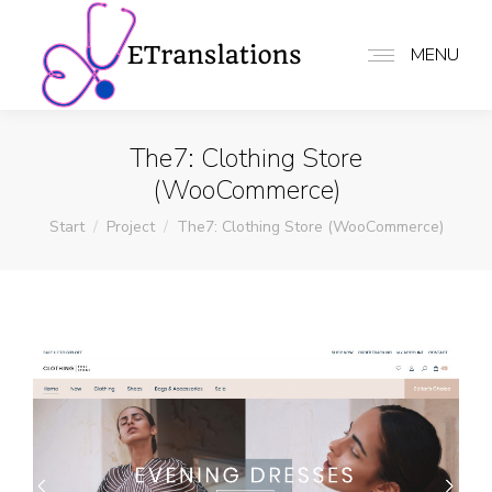
MENU
The7: Clothing Store
(WooCommerce)
Sie befinden sich hier:
Start
Project
The7: Clothing Store (WooCommerce)