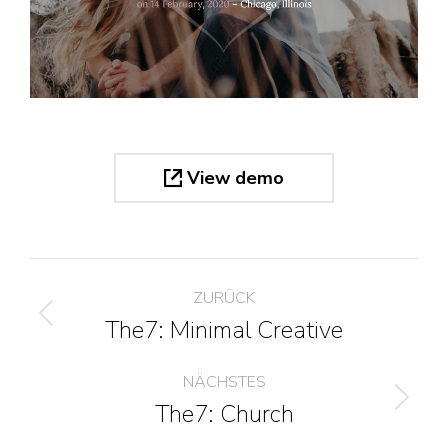
View demo
Project
ZURÜCK
navigation
The7: Minimal Creative
Previous
project:
NÄCHSTES
The7: Church
Next
project: