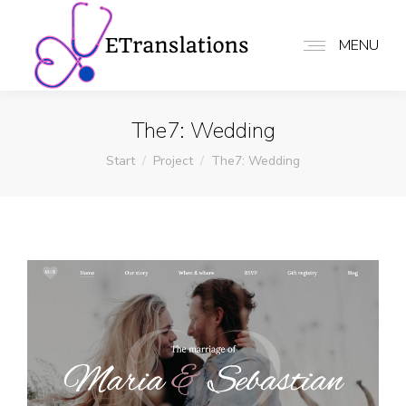
MENU
The7: Wedding
Sie befinden sich hier:
Start
Project
The7: Wedding