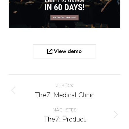
View demo
Project
ZURÜCK
navigation
The7: Medical Clinic
Previous
project:
NÄCHSTES
The7: Product
Next
project: