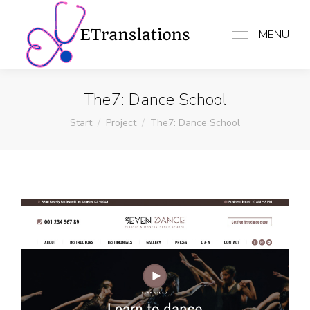
MENU
The7: Dance School
Sie befinden sich hier:
Start
Project
The7: Dance School