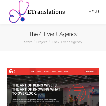
MENU
The7: Event Agency
Sie befinden sich hier:
Start
Project
The7: Event Agency