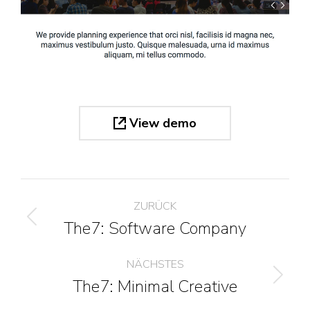
View demo
Project
ZURÜCK
navigation
The7: Software Company
Previous
project:
NÄCHSTES
The7: Minimal Creative
Next
project: