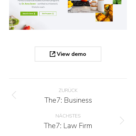
View demo
Project
ZURÜCK
navigation
The7: Business
Previous
project:
NÄCHSTES
The7: Law Firm
Next
project: