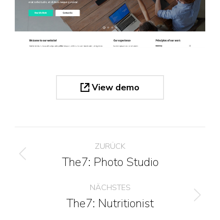
View demo
Project
ZURÜCK
navigation
The7: Photo Studio
Previous
project:
NÄCHSTES
The7: Nutritionist
Next
project: